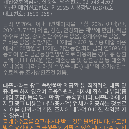
개인정보책임자 : 신준식
팩스번호: 02-543-4569
통신판매업신고번호 : 제2025-서울강남-03876호
대표번호 : 1599-9687
금리 연20% 이내 (연체이자율 포함 20% 이내)(단,
2021. 7. 7부터 체결, 갱신, 연장되는 계약에 한함), 취급
수수료 없음, 중도상환 수수료 없음, 중개수수료 없음, 추
가비용 없음. 상환기간 : 12개월 ~ 60개월 / 총 대출 비용
예시 : 100만원을 12개월 기간 동안 최대 금리 연20% 적
용하여 원리금균등상환방법으로 이용하는 경우 총 상환
금액 1,111,614원 (단, 대출상품 및 상환방법 등 대출계
약 내용에 따라 달라질 수 있습니다.) 채무의 조기상환수
수료율 등 조기상환조건 없음.
대출나라는 광고 플랫폼만 제공할 뿐 직접적인 대출 및
중개를 하지 않으며 금융위원회, 지자체 정식 대부업(중
개업 포함) 등록 업체만 광고 등록 합니다. 대출나라에 기
재된 광고 내용은 대부(중개업) 업체가 제공하는 정보로
서 이를 신뢰하여 취한 조치에 대하여 어떠한 책임을 지
지 않습니다.
중개수수료를 요구하거나 받는 것은 불법입니다. 과도한
빛은 당신에게 큰 불행을 안겨줄 수 있습니다. 대출 시 신