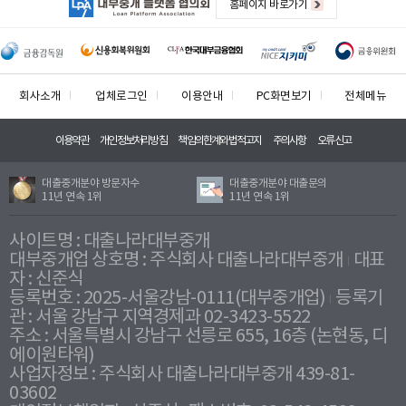
홈페이지 바로가기
회사소개
업체로그인
이용안내
PC화면보기
전체메뉴
이용약관
개인정보처리방침
책임의한계와법적고지
주의사항
오류신고
대출중개분야 방문자수
대출중개분야 대출문의
11년 연속 1위
11년 연속 1위
사이트명 : 대출나라대부중개
대부중개업 상호명 : 주식회사 대출나라대부중개
대표
자 : 신준식
등록번호 : 2025-서울강남-0111(대부중개업)
등록기
관 : 서울 강남구 지역경제과 02-3423-5522
주소 : 서울특별시 강남구 선릉로 655, 16층 (논현동, 디
에이원타워)
사업자정보 : 주식회사 대출나라대부중개 439-81-
03602