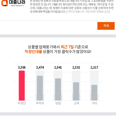
본 정보는
에 등록한 자료를 바탕으로 대출나라가 편집 및 그 표현방법을 수정하
여 완성한 것 입니다. 대출나라 동의없이무단전재 또는 재배포, 재가공 할 수 없
으며, 대출나라는
에 게재한 자료에 대한 오류와 사용자가 이를 신뢰하여 취한
조치에대해 책임을 지지않습니다.
[저작권 대출나라. 무단전재-재배포 금지]
목록
상품별 업체찾기에서
최근 7일
기준으로
직장인대출
상품이 가장 클릭수가 많았어요!
3,506
3,474
2,941
2,532
2,317
직장인
무직자
당일
소액
기타