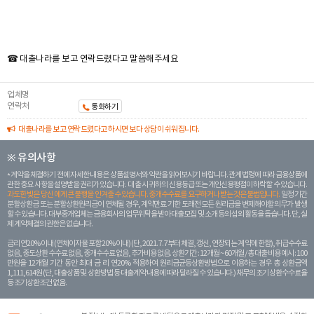
☎ 대출나라를 보고 연락드렸다고 말씀해주세요
업체명
연락처
통화하기
대출나라를 보고 연락드렸다고 하시면 보다 상담이 쉬워집니다.
※ 유의사항
계약을 체결하기 전에 자세한 내용은 상품설명서와 약관을 읽어보시기 바랍니다. 관계 법령에 따라 금융상품에
관한 중요 사항을 설명받을 권리가 있습니다. 대 출 시 귀하의 신용등급 또는 개인신용평점이 하락할 수 있습니다.
과도한 빚은 당신 에게 큰 불행을 안겨줄 수 있습니다. 중개수수료를 요구하거나 받는 것은 불법입니다.
일정 기간
분할상환금 또는 분할상환원리금이 연체될 경우, 계약만료 기한 도래전 모든 원리금을 변제해야할 의무가 발생
할 수 있습니다. 대부중개업체는 금융회사의 업무위탁을 받아 대출모집 및 소개 등의 섭외 활동을 돕습니다. 단, 실
제 계약체결의 권한은 없습니다.
금리 연20% 이내 (연체이자율 포함 20% 이내) (단, 2021. 7. 7부터 체결, 갱신, 연장되는 계 약에 한함), 취급수수료
없음, 중도상환 수수료 없음, 중개수수료 없음, 추가비용 없음. 상환기간 : 12개월 ~ 60개월 / 총 대출 비용 예시 : 100
만원을 12개월 기간 동안 최대 금 리 연20% 적용하여 원리금균등상환방법으로 이용하는 경우 총 상환금액
1,111,614원 (단, 대출상품 및 상환방법 등 대출계약 내용에 따라 달라질 수 있습니다.) 채무의 조기 상환수수료율
등 조기상환조건 없음.