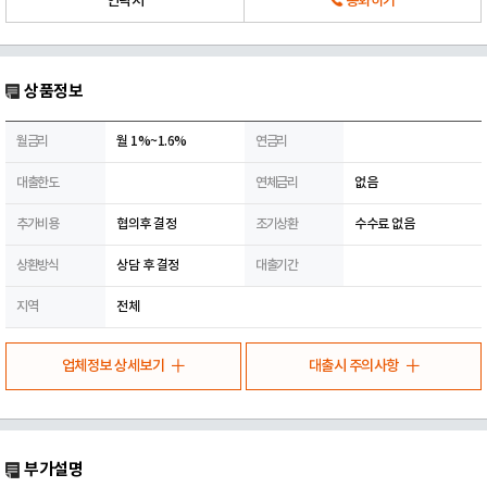
연락처
통화하기
상품정보
월금리
월 1%~1.6%
연금리
대출한도
연체금리
없음
추가비용
협의후 결정
조기상환
수수료 없음
상환방식
상담 후 결정
대출기간
지역
전체
업체정보 상세보기
대출시 주의사항
부가설명