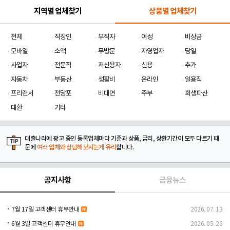
지역별 업체찾기
상품별 업체찾기
전체
직장인
무직자
여성
비상금
모바일
소액
무방문
자영업자
당일
사업자
전문직
저신용자
신용
추가
자동차
부동산
생활비
온라인
일용직
프리랜서
전당포
비대면
주부
회생파산
대환
기타
대출나라에 광고 중인 등록업체마다 기준과 상품, 금리, 상환기간이 모두 다르기 때
문에
여러 업체와 상담해보시는게 유리
합니다.
공지사항
금융뉴스
7월 17일 고객센터 휴무안내
2026. 07. 13
6월 3일 고객센터 휴무안내
2026. 05. 26