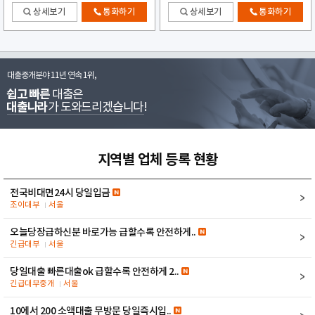
상세보기
통화하기
상세보기
통화하기
대출중개분야 11년 연속 1위,
쉽고 빠른
대출은
대출나라
가 도와드리겠습니다!
지역별 업체 등록 현황
전국비대면24시 당일입금
조이대부
서울
오늘당장급하신분 바로가능 급할수록 안전하게..
긴급대부
서울
당일대출 빠른대출ok 급할수록 안전하게 2..
긴급대부중개
서울
10에서 200 소액대출 무방문 당일즉시입..