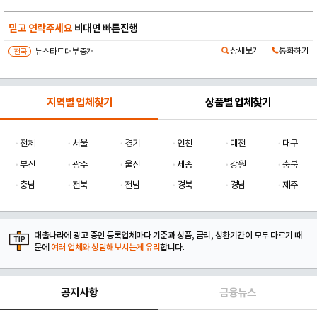
믿고 연락주세요
비대면 빠른진행
상세보기
통화하기
전국
뉴스타트대부중개
지역별 업체찾기
상품별 업체찾기
전체
서울
경기
인천
대전
대구
부산
광주
울산
세종
강원
충북
충남
전북
전남
경북
경남
제주
대출나라에 광고 중인 등록업체마다 기준과 상품, 금리, 상환기간이 모두 다르기 때
문에
여러 업체와 상담해보시는게 유리
합니다.
공지사항
금융뉴스