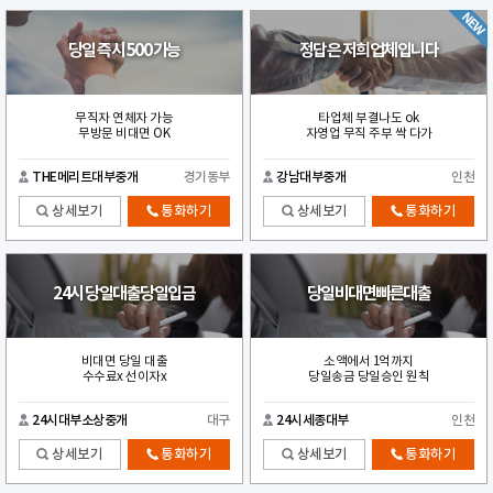
당일 즉시 500 가능
정답은 저희업체입니다
무직자 연체자 가능
타업체 부결나도 ok
무방문 비대면 OK
자영업 무직 주부 싹 다가
THE메리트대부중개
경기동부
강남대부중개
인천
상세보기
통화하기
상세보기
통화하기
24시 당일대출당일입금
당일비대면빠른대출
비대면 당일 대출
소액에서 1억까지
수수료x 선이자x
당일송금 당일승인 원칙
24시대부소상중개
대구
24시세종대부
인천
상세보기
통화하기
상세보기
통화하기