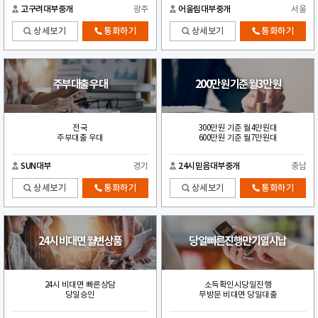
고구려대부중개
광주
어울림대부중개
서울
상세보기
통화하기
상세보기
통화하기
주부대출 우대
200만원 기준 월3만원
전국
300만원 기준 월4만원대
주부대출 우대
600만원 기준 월7만원대
SUN대부
경기
24시믿음대부중개
충남
상세보기
통화하기
상세보기
통화하기
24시 비대면 월변상품
당일빠른진행만기일시납
24시 비대면 빠른상담
소득확인시당일진행
당일승인
무방문 비대면 당일대출