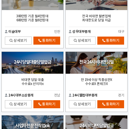
300만원 기준 월4만원대
전국 비대면 월변업체
600만원 기준 월6만원대
최대한도로 당일 지급
이슬대부
인천
성우대부중개
대구
상세보기
통화하기
상세보기
통화하기
24시 당일대출당일입금
전국 24시 비대면 당일
비대면 당일 대출
만 19세 이상 직종상관X
수수료x 선이자x
수수료X 폰테크X
24시대부소상중개
전남
24시웰컴대부중개
경기
상세보기
통화하기
상세보기
통화하기
사업자 전문 전직업ok
24시 비대면 당일입금