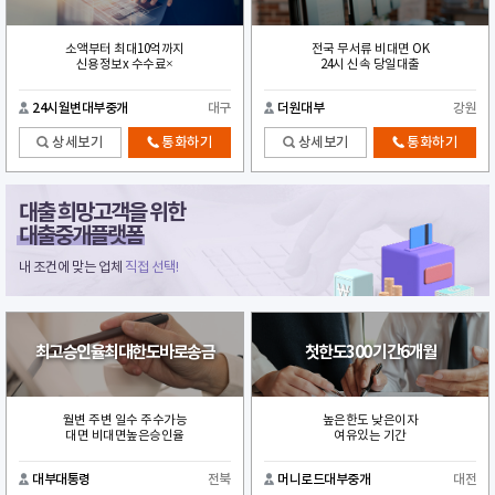
소액부터 최대10억까지
전국 무서류 비대면 OK
신용정보x 수수료×
24시 신속 당일대출
24시월변대부중개
대구
더원대부
강원
상세보기
통화하기
상세보기
통화하기
대출 희망고객을 위한
대출중개플랫폼
내 조건에 맞는 업체
직접 선택!
최고승인율최대한도바로송금
첫한도300 기간6개월
월변 주변 일수 주수가능
높은한도 낮은이자
대면 비대면높은승인율
여유있는 기간
대부대통령
전북
머니로드대부중개
대전