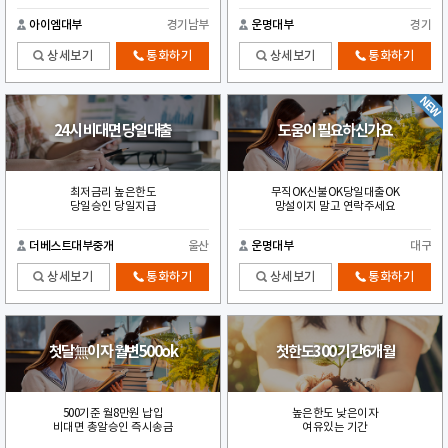
아이엠대부
경기남부
운명대부
경기
상세보기
통화하기
상세보기
통화하기
24시 비대면 당일대출
도움이 필요하신가요
최저금리 높은한도
무직OK신불OK당일대출OK
당일승인 당일지급
망설이지 말고 연락주세요
더베스트대부중개
울산
운명대부
대구
상세보기
통화하기
상세보기
통화하기
첫달無이자 월변500ok
첫한도300 기간6개월
500기준 월8만원 납입
높은한도 낮은이자
비대면 총알승인 즉시송금
여유있는 기간