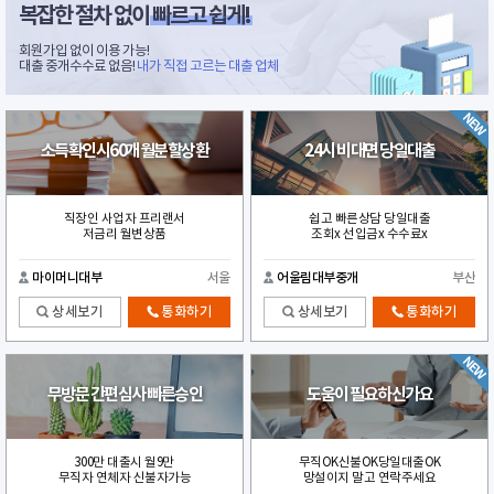
복잡한 절차 없이
빠르고 쉽게!
회원가입 없이 이용 가능!
대출 중개수수료 없음!
내가 직접 고르는 대출 업체
소득확인시60개월분할상환
24시 비대면 당일대출
직장인 사업자 프리랜서
쉽고 빠른상담 당일대출
저금리 월변상품
조회x 선입금x 수수료x
마이머니대부
서울
어울림대부중개
부산
상세보기
통화하기
상세보기
통화하기
무방문 간편심사 빠른승인
도움이 필요하신가요
300만 대출시 월9만
무직OK신불OK당일대출OK
무직자 연체자 신불자가능
망설이지 말고 연락주세요