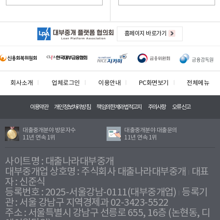
홈페이지 바로가기
회사소개
업체로그인
이용안내
PC화면보기
전체메뉴
이용약관
개인정보처리방침
책임의한계와법적고지
주의사항
오류신고
대출중개분야 방문자수
대출중개분야 대출문의
11년 연속 1위
11년 연속 1위
사이트명 : 대출나라대부중개
대부중개업 상호명 : 주식회사 대출나라대부중개
대표
자 : 신준식
등록번호 : 2025-서울강남-0111(대부중개업)
등록기
관 : 서울 강남구 지역경제과 02-3423-5522
주소 : 서울특별시 강남구 선릉로 655, 16층 (논현동, 디