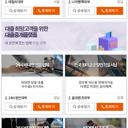
데일리대부
서울
나의행복대부
전남
상세보기
통화하기
상세보기
통화하기
대출 희망고객을 위한
대출중개플랫폼
내 조건에 맞는 업체
직접 선택!
24시 비대면 전문업체
전국 원리금균및만기일시납
비대면 당일 대출
프리랜 저신용 연체자가능
수수료x 선이자x
자영업 직장인 금리혜택
24시정안대부
경남
올프렌즈대부
전북
상세보기
통화하기
상세보기
통화하기