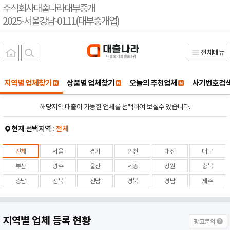
주식회사대출나라대부중개
2025-서울강남-0111(대부중개업)
전체메뉴
지역별 업체찾기
상품별 업체찾기
오늘의 추천업체
사기번호검
해당지역 대출이 가능한 업체를 선택하여 보실수 있습니다.
현재 선택지역 :
전체
전체
서울
경기
인천
대전
대구
부산
광주
울산
세종
강원
충북
충남
전북
전남
경북
경남
제주
지역별 업체 등록 현황
광고문의