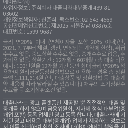
에이원타워)
사업자정보 : 주식회사 대출나라대부중개 439-81-
03602
개인정보책임자 : 신준식
팩스번호: 02-543-4569
통신판매업신고번호 : 제2025-서울강남-03876호
대표번호 : 1599-9687
금리 연20% 이내 (연체이자율 포함 20% 이내)(단,
2021. 7. 7부터 체결, 갱신, 연장되는 계약에 한함), 취급
수수료 없음, 중도상환 수수료 없음, 중개수수료 없음, 추
가비용 없음. 상환기간 : 12개월 ~ 60개월 / 총 대출 비용
예시 : 100만원을 12개월 기간 동안 최대 금리 연20% 적
용하여 원리금균등상환방법으로 이용하는 경우 총 상환
금액 1,111,614원 (단, 대출상품 및 상환방법 등 대출계
약 내용에 따라 달라질 수 있습니다.) 채무의 조기상환수
수료율 등 조기상환조건 없음.
대출나라는 광고 플랫폼만 제공할 뿐 직접적인 대출 및
중개를 하지 않으며 금융위원회, 지자체 정식 대부업(중
개업 포함) 등록 업체만 광고 등록 합니다. 대출나라에 기
재된 광고 내용은 대부(중개업) 업체가 제공하는 정보로
서 이를 신뢰하여 취한 조치에 대하여 어떠한 책임을 지