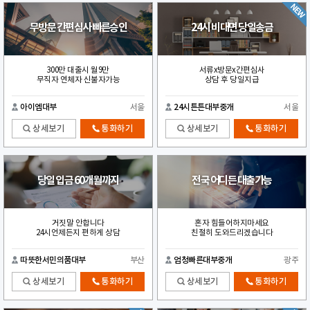
무방문 간편심사 빠른승인
24시 비대면 당일송금
300만 대출시 월9만
서류x방문x간편심사
무직자 연체자 신불자가능
상담 후 당일지급
아이엠대부
서울
24시튼튼대부중개
서울
상세보기
통화하기
상세보기
통화하기
당일 입금 60개월까지
전국 어디든 대출가능
거짓말 안합니다
혼자 힘들어하지마세요
24시언제든지 편하게 상담
친절히 도와드리겠습니다
따뜻한서민의품대부
부산
엄청빠른대부중개
광주
상세보기
통화하기
상세보기
통화하기