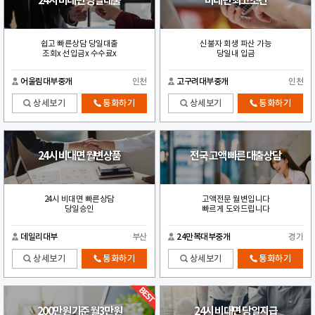
24시 비대면 당일대출
비대면 최고조건
쉽고 빠른상담 당일대출
신불자 회생 파산 가능
조회x 선입금x 수수료x
당일내 입금
어울림대부중개
인천
고구려대부중개
인천
상세보기
통화하기
상세보기
통화하기
24시 비대면 월변상품
전국 고액 빠른 대출상담
24시 비대면 빠른상담
고액전문 월변입니다
당일승인
빠르게 도와드립니다
데일리대부
부산
24만복대부중개
경기
상세보기
통화하기
상세보기
통화하기
200만원 기준 월3만원
24시 비대면 당일지급