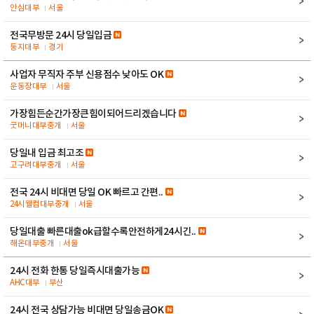
안심대부
서울
전국무방문 24시 당일입금
둥지대부
경기
사업자 무직자 주부 신용점수 낮아도 OK
운동장대부
서울
가장힘든순간가장큰힘이되어드리겠습니다
굿머니대부중개
서울
당일내 입금 최고조
고구려대부중개
서울
전국 24시 비대면 당일 OK 빠르고 간편..
24시웰컴대부중개
서울
당일대출 빠른대출ok급할수록안전하게24시긴..
해온대부중개
서울
24시 전화 한통 당일즉시대출가능
AHC대부
부산
24시 전국 상담가능 비대면 당일송금OK