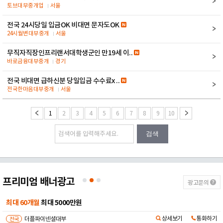
토브대부중개업
서울
전국 24시당일 입금OK 비대면 문자도OK
24시월변대부중개
서울
무직자직장인프리랜서대학생군인 만19세 이..
바로금융대부중개
경기
전국 비대면 급하신분 당일입금 수수료x ..
전국한마음대부중개
서울
1
2
3
4
5
6
7
8
9
10
검색
프리미엄 배너광고
광고문의
최대 60개월
최대 5000만원
상세보기
통화하기
전국
더플파이넨셜대부