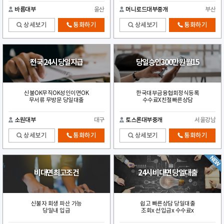
바름대부
울산
머니로드대부중개
부산
상세보기
통화하기
상세보기
통화하기
전국 24시 당일지급
당일승인300만원 월15
신불OK무직OK성인이면OK
한국대부금융협회정식등록
무서류 무방문 당일대출
수수료X친절빠른상담
소원대부
대구
토스론대부중개
서울강남
상세보기
통화하기
상세보기
통화하기
비대면 최고조건
24시 비대면 당일대출
신불자 회생 파산 가능
쉽고 빠른상담 당일대출
당일내 입금
조회x 선입금x 수수료x