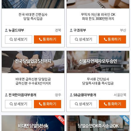
전국 비대면 간편심사
무직자 저신용 외국인 OK
당일 즉시입금
최대 한도 3000만원까지
뉴골드대부
경북
구조대부
부산
상세보기
통화하기
상세보기
통화하기
전국 당일입금 5천까지
신불자 연체자 모두 승인
비대면 급하신분 당일입금
무서류 간단심사
급하신분 수수료X선이자X
당일즉시대출 즉시입금
전국한마음대부중개
광주
SB금융대부중개
서울강북
상세보기
통화하기
상세보기
통화하기
비대면 당일 5천 ok
당일승인OK즉시송금OK