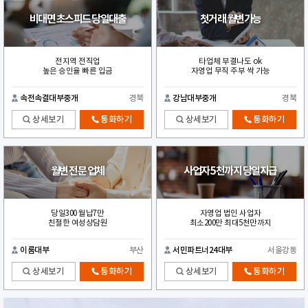
비대면 초스피드 당일대출
첫거래 월변가능
전지역 전직업
타업체 부결나도 ok
높은 승인율 빠른 입금
자영업 무직 주부 싹 가능
속전속결대부중개
경북
강남대부중개
경북
상세보기
통화하기
상세보기
통화하기
월변 전문 업체
사업자 5천까지 당일지급
당일300 월납7만
자영업 법인 사업자
친절한 여성상담원
최소200만 최대5천만까지
이룸대부
부산
서민파트너24대부
서울강동
상세보기
통화하기
상세보기
통화하기