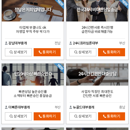
정답은 저희업체입니다
전국24시 비대면당일송금
타업체 부결나도 ok
24시간편서류 즉시진행
자영업 무직 주부 싹 다가
급한자금 바로해결가능
강남대부중개
전남
24시프라임론대부
부산
상세보기
통화하기
상세보기
통화하기
만19세이상 빠른승인 O
24시간 간편한 대출상담
빠른상담 높은승인률
사업자 직장인 최대한도
소액부터 빠른승인 총알송금
간단한 서류 빠른승인
더빠른대부중개
부산
뉴골드대부중개
충남
상세보기
통화하기
상세보기
통화하기