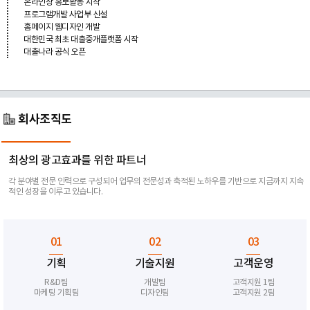
온라인상 홍보활동 시작
프로그램개발 사업부 신설
홈페이지 웹디자인 개발
대한민국 최초 대출중개플랫폼 시작
대출나라 공식 오픈
회사조직도
최상의 광고효과를 위한 파트너
각 분야별 전문 인력으로 구성되어 업무의 전문성과 축적된 노하우를 기반으로 지금까지 지속
적인 성장을 이루고 있습니다.
01
02
03
기획
기술지원
고객운영
R&D팀
개발팀
고객지원 1팀
마케팅 기획팀
디자인팀
고객지원 2팀