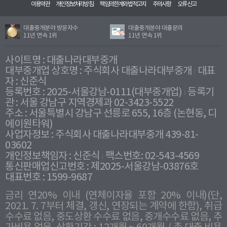
이용약관
개인정보처리방침
책임의한계와법적고지
주의사항
오류신고
대출중개분야 방문자수
대출중개분야 대출문의
11년 연속 1위
11년 연속 1위
사이트명 : 대출나라대부중개
대부중개업 상호명 : 주식회사 대출나라대부중개
대표
자 : 신준식
등록번호 : 2025-서울강남-0111(대부중개업)
등록기
관 : 서울 강남구 지역경제과 02-3423-5522
주소 : 서울특별시 강남구 선릉로 655, 16층 (논현동, 디
에이원타워)
사업자정보 : 주식회사 대출나라대부중개 439-81-
03602
개인정보책임자 : 신준식
팩스번호: 02-543-4569
통신판매업신고번호 : 제2025-서울강남-03876호
대표번호 : 1599-9687
금리 연20% 이내 (연체이자율 포함 20% 이내)(단,
2021. 7. 7부터 체결, 갱신, 연장되는 계약에 한함), 취급
수수료 없음, 중도상환 수수료 없음, 중개수수료 없음, 추