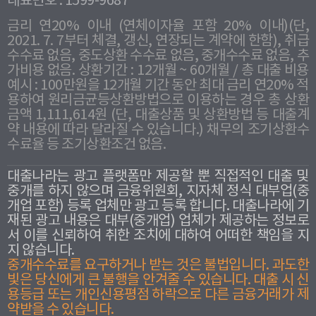
대표번호 : 1599-9687
금리 연20% 이내 (연체이자율 포함 20% 이내)(단,
2021. 7. 7부터 체결, 갱신, 연장되는 계약에 한함), 취급
수수료 없음, 중도상환 수수료 없음, 중개수수료 없음, 추
가비용 없음. 상환기간 : 12개월 ~ 60개월 / 총 대출 비용
예시 : 100만원을 12개월 기간 동안 최대 금리 연20% 적
용하여 원리금균등상환방법으로 이용하는 경우 총 상환
금액 1,111,614원 (단, 대출상품 및 상환방법 등 대출계
약 내용에 따라 달라질 수 있습니다.) 채무의 조기상환수
수료율 등 조기상환조건 없음.
대출나라는 광고 플랫폼만 제공할 뿐 직접적인 대출 및
중개를 하지 않으며 금융위원회, 지자체 정식 대부업(중
개업 포함) 등록 업체만 광고 등록 합니다. 대출나라에 기
재된 광고 내용은 대부(중개업) 업체가 제공하는 정보로
서 이를 신뢰하여 취한 조치에 대하여 어떠한 책임을 지
지 않습니다.
중개수수료를 요구하거나 받는 것은 불법입니다. 과도한
빛은 당신에게 큰 불행을 안겨줄 수 있습니다. 대출 시 신
용등급 또는 개인신용평점 하락으로 다른 금융거래가 제
약받을 수 있습니다.