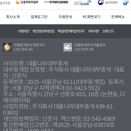
회사소개
업체로그인
이용안내
PC화면보기
전체메뉴
이용약관
개인정보처리방침
책임의한계와법적고지
주의사항
오류신고
대출중개분야 방문자수
대출중개분야 대출문의
11년 연속 1위
11년 연속 1위
사이트명 : 대출나라대부중개
대부중개업 상호명 : 주식회사 대출나라대부중개
대표
자 : 신준식
등록번호 : 2025-서울강남-0111(대부중개업)
등록기
관 : 서울 강남구 지역경제과 02-3423-5522
주소 : 서울특별시 강남구 선릉로 655, 16층 (논현동, 디
에이원타워)
사업자정보 : 주식회사 대출나라대부중개 439-81-
03602
개인정보책임자 : 신준식
팩스번호: 02-543-4569
통신판매업신고번호 : 제2025-서울강남-03876호