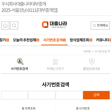
주식회사대출나라대부중개
2025-서울강남-0111(대부중개업)
전체메뉴
찾기
오늘의 추천업체
사기번호검색
정식업체조회
커뮤니티
HOME > 사기번호검색
사기번호검색
피해신고하기
불법금융대응
사기번호검색
검색
총 이력조회
총 사기번호