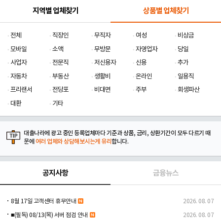
지역별 업체찾기
상품별 업체찾기
전체
직장인
무직자
여성
비상금
모바일
소액
무방문
자영업자
당일
사업자
전문직
저신용자
신용
추가
자동차
부동산
생활비
온라인
일용직
프리랜서
전당포
비대면
주부
회생파산
대환
기타
대출나라에 광고 중인 등록업체마다 기준과 상품, 금리, 상환기간이 모두 다르기 때
문에
여러 업체와 상담해보시는게 유리
합니다.
공지사항
금융뉴스
8월 17일 고객센터 휴무안내
2026. 08. 07
■(필독) 08/13(목) 서버 점검 안내
2026. 08. 07