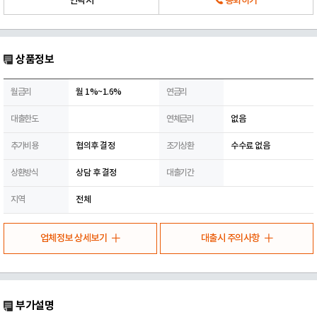
연락처
통화하기
상품정보
월금리
월 1%~1.6%
연금리
대출한도
연체금리
없음
추가비용
협의후 결정
조기상환
수수료 없음
상환방식
상담 후 결정
대출기간
지역
전체
업체정보 상세보기
대출시 주의사항
부가설명