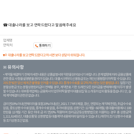
☎ 대출나라를 보고 연락드렸다고 말씀해주세요
업체명
연락처
통화하기
대출나라를 보고 연락드렸다고 하시면 보다 상담이 쉬워집니다.
※ 유의사항
계약을 체결하기 전에 자세한 내용은 상품설명서와 약관을 읽어보시기 바랍니다. 관계 법령에 따라 금융상품에
관한 중요 사항을 설명받을 권리가 있습니다. 대 출 시 귀하의 신용등급 또는 개인신용평점이 하락할 수 있습니다.
과도한 빚은 당신 에게 큰 불행을 안겨줄 수 있습니다. 중개수수료를 요구하거나 받는 것은 불법입니다.
일정 기간
분할상환금 또는 분할상환원리금이 연체될 경우, 계약만료 기한 도래전 모든 원리금을 변제해야할 의무가 발생
할 수 있습니다. 대부중개업체는 금융회사의 업무위탁을 받아 대출모집 및 소개 등의 섭외 활동을 돕습니다. 단, 실
제 계약체결의 권한은 없습니다.
금리 연20% 이내 (연체이자율 포함 20% 이내) (단, 2021. 7. 7부터 체결, 갱신, 연장되는 계 약에 한함), 취급수수료
없음, 중도상환 수수료 없음, 중개수수료 없음, 추가비용 없음. 상환기간 : 12개월 ~ 60개월 / 총 대출 비용 예시 : 100
만원을 12개월 기간 동안 최대 금 리 연20% 적용하여 원리금균등상환방법으로 이용하는 경우 총 상환금액
1,111,614원 (단, 대출상품 및 상환방법 등 대출계약 내용에 따라 달라질 수 있습니다.) 채무의 조기 상환수수료율
등 조기상환조건 없음.