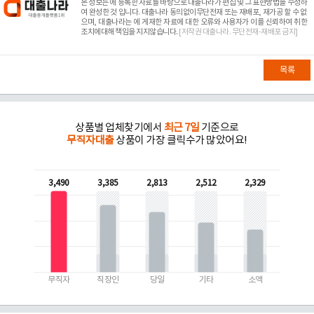
본 정보는
에 등록한 자료를 바탕으로 대출나라가 편집 및 그 표현방법을 수정하
여 완성한 것 입니다. 대출나라 동의없이무단전재 또는 재배포, 재가공 할 수 없
으며, 대출나라는
에 게재한 자료에 대한 오류와 사용자가 이를 신뢰하여 취한
조치에대해 책임을 지지않습니다.
[저작권 대출나라. 무단전재-재배포 금지]
목록
상품별 업체찾기에서
최근 7일
기준으로
무직자대출
상품이 가장 클릭수가 많았어요!
3,490
3,385
2,813
2,512
2,329
무직자
직장인
당일
기타
소액