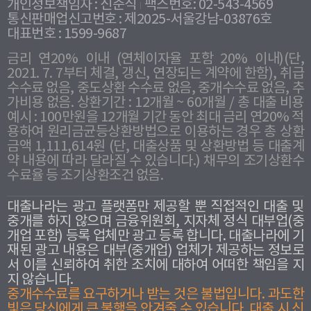
개인정보책임자 : 신준식
팩스번호: 02-543-4569
통신판매업신고번호 : 제2025-서울강남-03876호
대표번호 : 1599-9687
금리 연20% 이내 (연체이자율 포함 20% 이내)(단,
2021. 7. 7부터 체결, 갱신, 연장되는 계약에 한함), 취급
수수료 없음, 중도상환 수수료 없음, 중개수수료 없음, 추
가비용 없음. 상환기간 : 12개월 ~ 60개월 / 총 대출 비용
예시 : 100만원을 12개월 기간 동안 최대 금리 연20% 적
용하여 원리금균등상환방법으로 이용하는 경우 총 상환
금액 1,111,614원 (단, 대출상품 및 상환방법 등 대출계
약 내용에 따라 달라질 수 있습니다.) 채무의 조기상환수
수료율 등 조기상환조건 없음.
대출나라는 광고 플랫폼만 제공할 뿐 직접적인 대출 및
중개를 하지 않으며 금융위원회, 지자체 정식 대부업(중
개업 포함) 등록 업체만 광고 등록 합니다. 대출나라에 기
재된 광고 내용은 대부(중개업) 업체가 제공하는 정보로
서 이를 신뢰하여 취한 조치에 대하여 어떠한 책임을 지
지 않습니다.
중개수수료를 요구하거나 받는 것은 불법입니다. 과도한
빛은 당신에게 큰 불행을 안겨줄 수 있습니다. 대출 시 신