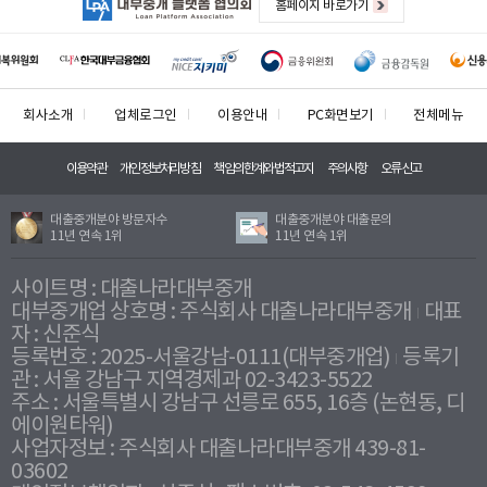
홈페이지 바로가기
회사소개
업체로그인
이용안내
PC화면보기
전체메뉴
이용약관
개인정보처리방침
책임의한계와법적고지
주의사항
오류신고
대출중개분야 방문자수
대출중개분야 대출문의
11년 연속 1위
11년 연속 1위
사이트명 : 대출나라대부중개
대부중개업 상호명 : 주식회사 대출나라대부중개
대표
자 : 신준식
등록번호 : 2025-서울강남-0111(대부중개업)
등록기
관 : 서울 강남구 지역경제과 02-3423-5522
주소 : 서울특별시 강남구 선릉로 655, 16층 (논현동, 디
에이원타워)
사업자정보 : 주식회사 대출나라대부중개 439-81-
03602