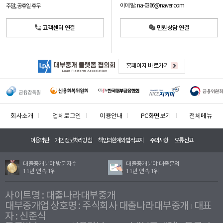
이메일: na-0366@naver.com
주말, 공휴일 휴무
고객센터 연결
민원상담 연결
홈페이지 바로가기
회사소개
업체로그인
이용안내
PC화면보기
전체메뉴
이용약관
개인정보처리방침
책임의한계와법적고지
주의사항
오류신고
대출중개분야 방문자수
대출중개분야 대출문의
11년 연속 1위
11년 연속 1위
사이트명 : 대출나라대부중개
대부중개업 상호명 : 주식회사 대출나라대부중개
대표
자 : 신준식