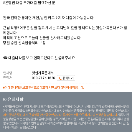
#은행권 대출 추가대출 필요하신 분
전국 전화한 통이면 개인/법인 카드소지자 대출이 가능합니다.
근심 걱정!! 어두운 길을 걷고 계시는 고객님의 길을 알려드리는 햇살가득론대부가 함
께합니다.
최적의 조건으로 오늘의 선물을 선사해드리겠습니다.
당일 승인 신속입금처리 보장
☎ 대출나라를 보고 연락드렸다고 말씀해주세요
업체명
햇살가득론대부
연락처
010-7174-1636
통화하기
대출나라를 보고 연락드렸다고 하시면 보다 상담이 쉬워집니다.
※ 유의사항
계약을 체결하기 전에 자세한 내용은 상품설명서와 약관을 읽어보시기 바랍니다. 관계 법령에 따라 금융상품에
관한 중요 사항을 설명받을 권리가 있습니다. 대 출 시 귀하의 신용등급 또는 개인신용평점이 하락할 수 있습니다.
과도한 빚은 당신 에게 큰 불행을 안겨줄 수 있습니다. 중개수수료를 요구하거나 받는 것은 불법입니다.
일정 기간
분할상환금 또는 분할상환원리금이 연체될 경우, 계약만료 기한 도래전 모든 원리금을 변제해야할 의무가 발생
할 수 있습니다. 대부중개업체는 금융회사의 업무위탁을 받아 대출모집 및 소개 등의 섭외 활동을 돕습니다. 단, 실
제 계약체결의 권한은 없습니다.