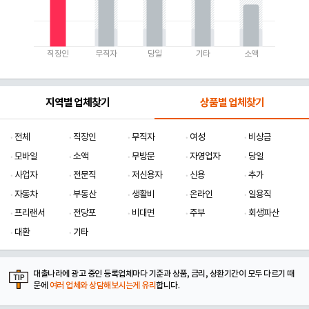
직장인
무직자
당일
기타
소액
지역별 업체찾기
상품별 업체찾기
전체
직장인
무직자
여성
비상금
모바일
소액
무방문
자영업자
당일
사업자
전문직
저신용자
신용
추가
자동차
부동산
생활비
온라인
일용직
프리랜서
전당포
비대면
주부
회생파산
대환
기타
대출나라에 광고 중인 등록업체마다 기준과 상품, 금리, 상환기간이 모두 다르기 때
문에
여러 업체와 상담해보시는게 유리
합니다.