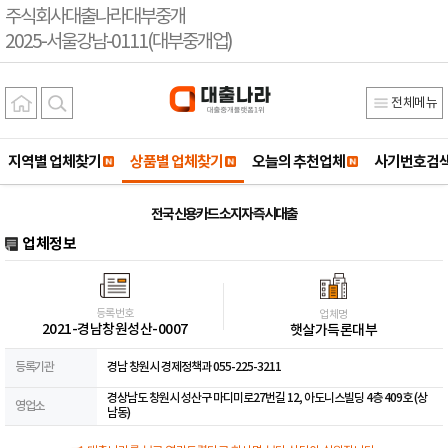
주식회사대출나라대부중개
2025-서울강남-0111(대부중개업)
전체메뉴
지역별 업체찾기
상품별 업체찾기
오늘의 추천업체
사기번호검
전국 신용카드 소지자 즉시대출
업체정보
등록번호
업체명
2021-경남창원성산-0007
햇살가득론대부
등록기관
경남 창원시 경제정책과 055-225-3211
경상남도 창원시 성산구 마디미로27번길 12, 아도니스빌딩 4층 409호 (상
영업소
남동)