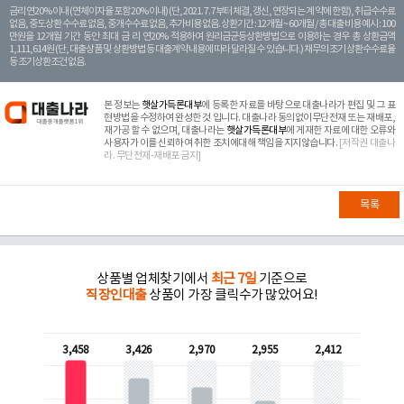
금리 연20% 이내 (연체이자율 포함 20% 이내) (단, 2021. 7. 7부터 체결, 갱신, 연장되는 계 약에 한함), 취급수수료
없음, 중도상환 수수료 없음, 중개수수료 없음, 추가비용 없음. 상환기간 : 12개월 ~ 60개월 / 총 대출 비용 예시 : 100
만원을 12개월 기간 동안 최대 금 리 연20% 적용하여 원리금균등상환방법으로 이용하는 경우 총 상환금액
1,111,614원 (단, 대출상품 및 상환방법 등 대출계약 내용에 따라 달라질 수 있습니다.) 채무의 조기 상환수수료율
등 조기상환조건 없음.
본 정보는
햇살가득론대부
에 등록한 자료를 바탕으로 대출나라가 편집 및 그 표
현방법을 수정하여 완성한 것 입니다. 대출나라 동의없이무단전재 또는 재배포,
재가공 할 수 없으며, 대출나라는
햇살가득론대부
에 게재한 자료에 대한 오류와
사용자가 이를 신뢰하여 취한 조치에대해 책임을 지지않습니다.
[저작권 대출나
라. 무단전재-재배포 금지]
목록
상품별 업체찾기에서
최근 7일
기준으로
직장인대출
상품이 가장 클릭수가 많았어요!
3,458
3,426
2,970
2,955
2,412