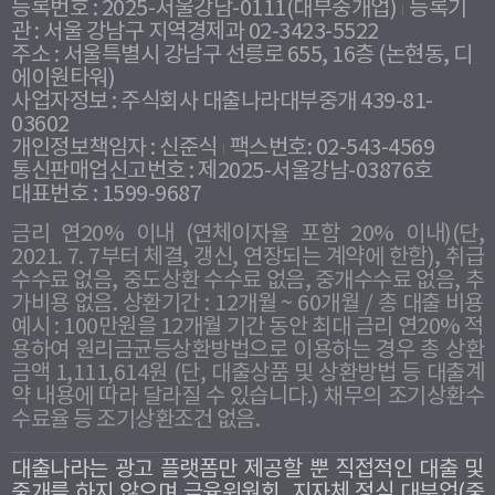
등록번호 : 2025-서울강남-0111(대부중개업)
등록기
관 : 서울 강남구 지역경제과 02-3423-5522
주소 : 서울특별시 강남구 선릉로 655, 16층 (논현동, 디
에이원타워)
사업자정보 : 주식회사 대출나라대부중개 439-81-
03602
개인정보책임자 : 신준식
팩스번호: 02-543-4569
통신판매업신고번호 : 제2025-서울강남-03876호
대표번호 : 1599-9687
금리 연20% 이내 (연체이자율 포함 20% 이내)(단,
2021. 7. 7부터 체결, 갱신, 연장되는 계약에 한함), 취급
수수료 없음, 중도상환 수수료 없음, 중개수수료 없음, 추
가비용 없음. 상환기간 : 12개월 ~ 60개월 / 총 대출 비용
예시 : 100만원을 12개월 기간 동안 최대 금리 연20% 적
용하여 원리금균등상환방법으로 이용하는 경우 총 상환
금액 1,111,614원 (단, 대출상품 및 상환방법 등 대출계
약 내용에 따라 달라질 수 있습니다.) 채무의 조기상환수
수료율 등 조기상환조건 없음.
대출나라는 광고 플랫폼만 제공할 뿐 직접적인 대출 및
중개를 하지 않으며 금융위원회, 지자체 정식 대부업(중