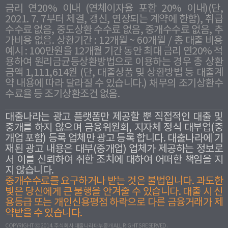
금리 연20% 이내 (연체이자율 포함 20% 이내)(단,
2021. 7. 7부터 체결, 갱신, 연장되는 계약에 한함), 취급
수수료 없음, 중도상환 수수료 없음, 중개수수료 없음, 추
가비용 없음. 상환기간 : 12개월 ~ 60개월 / 총 대출 비용
예시 : 100만원을 12개월 기간 동안 최대 금리 연20% 적
용하여 원리금균등상환방법으로 이용하는 경우 총 상환
금액 1,111,614원 (단, 대출상품 및 상환방법 등 대출계
약 내용에 따라 달라질 수 있습니다.) 채무의 조기상환수
수료율 등 조기상환조건 없음.
대출나라는 광고 플랫폼만 제공할 뿐 직접적인 대출 및
중개를 하지 않으며 금융위원회, 지자체 정식 대부업(중
개업 포함) 등록 업체만 광고 등록 합니다. 대출나라에 기
재된 광고 내용은 대부(중개업) 업체가 제공하는 정보로
서 이를 신뢰하여 취한 조치에 대하여 어떠한 책임을 지
지 않습니다.
중개수수료를 요구하거나 받는 것은 불법입니다. 과도한
빛은 당신에게 큰 불행을 안겨줄 수 있습니다. 대출 시 신
용등급 또는 개인신용평점 하락으로 다른 금융거래가 제
약받을 수 있습니다.
COPYRIGHT ⓒ 2014. 주식회사 대출나라대부중개 ALL RIGHTS RESERVED.