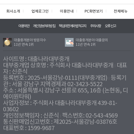
회사소개
업체로그인
이용안내
PC화면보기
전체메뉴
이용약관
개인정보처리방침
책임의한계와법적고지
주의사항
오류신고
대출중개분야 방문자수
대출중개분야 대출문의
11년 연속 1위
11년 연속 1위
사이트명 : 대출나라대부중개
대부중개업 상호명 : 주식회사 대출나라대부중개
대표
자 : 신준식
등록번호 : 2025-서울강남-0111(대부중개업)
등록기
관 : 서울 강남구 지역경제과 02-3423-5522
주소 : 서울특별시 강남구 선릉로 655, 16층 (논현동, 디
에이원타워)
사업자정보 : 주식회사 대출나라대부중개 439-81-
03602
개인정보책임자 : 신준식
팩스번호: 02-543-4569
통신판매업신고번호 : 제2025-서울강남-03876호
대표번호 : 1599-9687