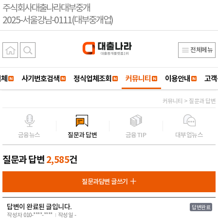
주식회사대출나라대부중개
2025-서울강남-0111(대부중개업)
전체메뉴
업체
사기번호검색
정식업체조회
커뮤니티
이용안내
고객
커뮤니티 > 질문과 답변
금융뉴스
질문과 답변
금융TIP
대부업뉴스
질문과 답변
2,585
건
질문과답변 글쓰기
답변이 완료된 글입니다.
답변완료
작성자 010-****-****
작성일 -